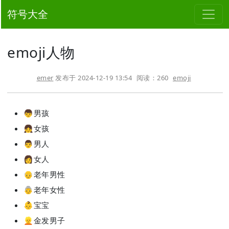
符号大全
emoji人物
emer
发布于
2024-12-19 13:54
阅读：260
emoji
👦
男孩
👧
女孩
👨
男人
👩
女人
👴
老年男性
👵
老年女性
👶
宝宝
👱
金发男子