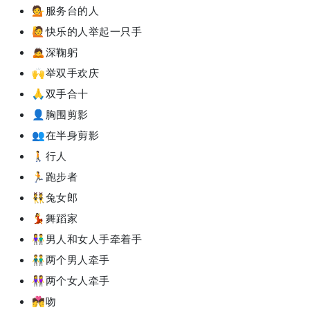
💁
服务台的人
🙋
快乐的人举起一只手
🙇
深鞠躬
🙌
举双手欢庆
🙏
双手合十
👤
胸围剪影
👥
在半身剪影
🚶
行人
🏃
跑步者
👯
兔女郎
💃
舞蹈家
👫
男人和女人手牵着手
👬
两个男人牵手
👭
两个女人牵手
💏
吻