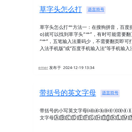
草字头怎么打
语言符号
草字头怎么打艹方法一：在搜狗拼音，百度拼音等
o)就可以找到草字头“艹”，有时可能需要翻
“艹”，五笔输入法重码少，不需要翻页即可
入法手机版”或“百度手机输入法”等手机输入
emer
发布于
2024-12-19 13:34
带括号的英文字母
语言符号
带括号的小写英文字母⒜⒝⒞⒟⒠⒡⒢⒣⒤
文字母[̲̅A̲̅][̲̅B̲̅][̲̅C̲̅][̲̅D̲̅][̲̅E̲̅][̲̅F̲̅][̲̅G̲̅][̲̅H̲̅][̲̅I̲̅][̲̅J̲̅][̲̅K̲̅][̲̅L̲̅][̲̅M̲̅][̲̅N