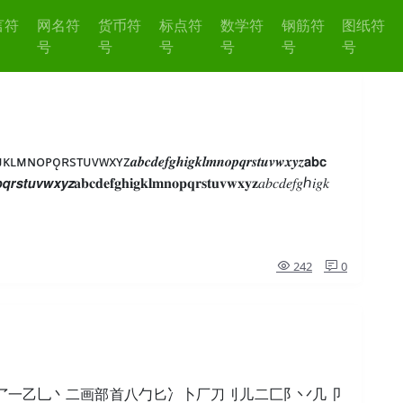
言符
网名符
货币符
标点符
数学符
钢筋符
图纸符
号
号
号
号
号
号
ᴋʟᴍɴᴏᴩǫʀsᴛᴜᴠᴡxʏᴢ𝒂𝒃𝒄𝒅𝒆𝒇𝒈𝒉𝒊𝒈𝒌𝒍𝒎𝒏𝒐𝒑𝒒𝒓𝒔𝒕𝒖𝒗𝒘𝒙𝒚𝒛𝗮𝗯𝗰
𝙦𝙧𝙨𝙩𝙪𝙫𝙬𝙭𝙮𝙯𝐚𝐛𝐜𝐝𝐞𝐟𝐠𝐡𝐢𝐠𝐤𝐥𝐦𝐧𝐨𝐩𝐪𝐫𝐬𝐭𝐮𝐯𝐰𝐱𝐲𝐳𝑎𝑏𝑐𝑑𝑒𝑓𝑔ℎ𝑖𝑔𝑘
242
0
乛一乙乚丶二画部首八勹匕冫卜厂刀刂儿二匚阝丷几卩