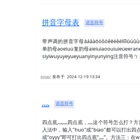
拼音字母表
语言符号
带声调的拼音字母āáǎàōóǒòêēéěèīíǐìūúǔùǖǘ
单韵母aoeiuü复韵母aieiuiaoouiuieüeerane
siyiwuyuyeyueyuanyinyunying注音符
emer
发布于
2024-12-19 13:34
灬
语言符号
四点底灬灬四点底，灬这个符号怎么打？方
入法中，输入"huo"或"biao"都可以打出
或“oyyy”即可打出四点底“灬”。方法三：在wo