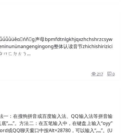
ǚǜüêɑńňɡ声母bpmfdtnlgkhjqxzhchshrzcsyw
ninunünangengingong整体认读音节zhichishirizici
号ㄅㄆㄇㄈㄉㄊㄋ...
217
0
法一：在搜狗拼音或百度输入法、QQ输入法等拼音输
四点底“灬”。方法二：在五笔输入中，在键盘上输入“oyy”
rd或QQ聊天窗口中按Alt+28780，可以输入“灬”。(U