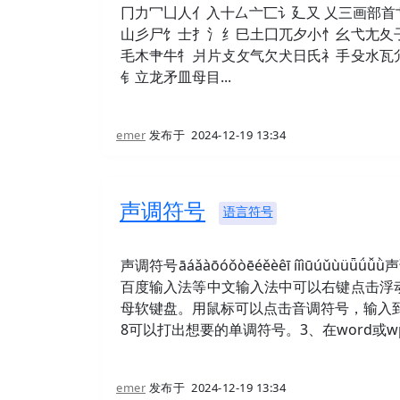
冂力冖凵人亻入十厶亠匸讠廴又 乂三画部
山彡尸饣士扌氵纟巳土囗兀夕小忄幺弋尢夂
毛木肀牛牜爿片攴攵气欠犬日氏礻手殳水瓦
钅立龙矛皿母目...
emer
发布于
2024-12-19 13:34
声调符号
语言符号
声调符号āáǎàōóǒòēéěèêī íǐìūúǔ
百度输入法等中文输入法中可以右键点击浮
母软键盘。用鼠标可以点击音调符号，输入到
8可以打出想要的单调符号。3、在word或wp
emer
发布于
2024-12-19 13:34