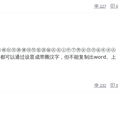
227
0
㊩㊑㊓㊘㊜㊝㊠㊢㊬㊮㊯㊧㊨㊤㊥㊦㊚㊛㊐㊊㊎㊍㊌㊋
字都可以通过设置成带圈汉字，但不能复制出word。上
232
0