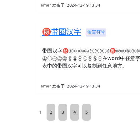
emer
发布于
2024-12-19 13:34
㊙带圈汉字
语言符号
带圈汉字㊙㊕㊣㊒㊔㊟㊭㊡㊞㊗㊖㊰㊫㊪
㊏〇㊀㊁㊂㊃㊄㊅㊆㊇㊈㊉在word中任意
表中的带圈汉字可以复制到任意地方。
emer
发布于
2024-12-19 13:34
1
2
3
4
5