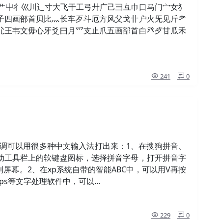
首艹屮彳巛川辶寸大飞干工弓廾广己彐彑巾口马门宀女犭
子四画部首贝比灬长车歹斗厄方风父戈卝户火旡见斤耂
尣王韦文毋心牙爻曰月爫支止爪五画部首白癶歺甘瓜禾
241
0
ùüǖǘǚǜ声调可以用很多种中文输入法打出来：1、在搜狗拼音、
动工具栏上的软键盘图标，选择拼音字母，打开拼音字
屏幕。2、在xp系统自带的智能ABC中，可以用V再按
s等文字处理软件中，可以...
229
0