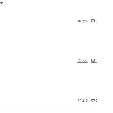
...
228
0
227
0
219
0