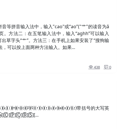
拼音输入法中，输入"cao"或“ao”("艹"的读音为ǎ
页。方法二：在五笔输入法中，输入“aghh”可以输入
打出草字头“艹”。方法三：在手机上如果安装了“搜狗输
法，可以按上面两种方法输入。如果...
438
0
⒥⒦⒧⒨⒩⒪⒫⒬⒭⒮⒯⒰⒱⒲⒳⒴⒵带括号的大写英
̲̅][̲̅O̲̅][̲̅P̲̅][̲̅Q̲̅][̲̅R̲̅][̲̅S̲̅][...