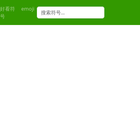
好看符
emoji
号