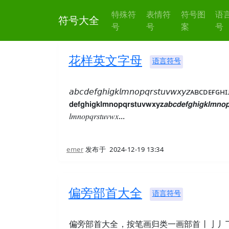
特殊符
表情符
符号图
语
符号大全
号
号
案
号
花样英文字母
语言符号
𝘢𝘣𝘤𝘥𝘦𝘧𝘨𝘩𝘪𝘨𝘬𝘭𝘮𝘯𝘰𝘱𝘲𝘳𝘴𝘵𝘶𝘷𝘸𝘹𝘺𝘻ᴀʙᴄᴅᴇғɢʜɪᴊ
𝗱𝗲𝗳𝗴𝗵𝗶𝗴𝗸𝗹𝗺𝗻𝗼𝗽𝗾𝗿𝘀𝘁𝘂𝘃𝘄𝘅𝘆𝘇𝙖𝙗𝙘𝙙𝙚𝙛𝙜𝙝𝙞𝙜𝙠𝙡𝙢𝙣𝙤𝙥
𝑙𝑚𝑛𝑜𝑝𝑞𝑟𝑠𝑡𝑢𝑣𝑤𝑥...
emer
发布于
2024-12-19 13:34
偏旁部首大全
语言符号
偏旁部首大全，按笔画归类一画部首丨亅丿