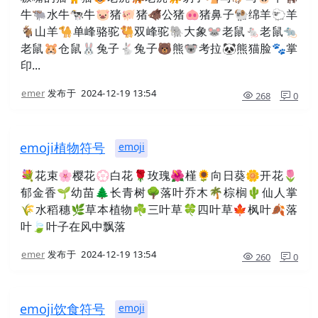
牛🐃水牛🐄牛🐷猪🐖猪🐗公猪🐽猪鼻子🐏绵羊🐑羊
🐐山羊🐪单峰骆驼🐫双峰驼🐘大象🐭老鼠🐁老鼠🐀
老鼠🐹仓鼠🐰兔子🐇兔子🐻熊🐨考拉🐼熊猫脸🐾掌
印...
emer
发布于
2024-12-19 13:54
268
0
emoji植物符号
emoji
💐花束🌸樱花💮白花🌹玫瑰🌺槿🌻向日葵🌼开花🌷
郁金香🌱幼苗🌲长青树🌳落叶乔木🌴棕榈🌵仙人掌
🌾水稻穗🌿草本植物☘三叶草🍀四叶草🍁枫叶🍂落
叶🍃叶子在风中飘落
emer
发布于
2024-12-19 13:54
260
0
emoji饮食符号
emoji