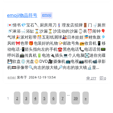
emoji物品符号
emoji
💌情书💎宝石🔪厨房用刀💈理发店招牌🚪门🚽厕所
🚿淋浴🛁浴缸⌛沙漏⏳沙流动的沙漏⌚表⏰闹钟🎈
气球🎉派对彩带🎊五彩纸屑球🎎日本娃娃🎏鲤鱼旗🎐
风铃🎀色带🎁包装好的礼物📯邮政号角📻收音机📱移
动电话📲箭头指向左的手机☎黑色电话📞电话话筒📟
呼叫器📠传真机🔋电池🔌插头💻个人电脑💽迷你光碟
💾软盘💿光盘📀DVD🎥摄像机📺电视📷相机📹录影
机📼录像带🔍向左的放大镜🔎向右的放大镜🔬显...
emer
发布于
2024-12-19 13:54
277
0
...
1
2
3
4
5
6
7
39
»