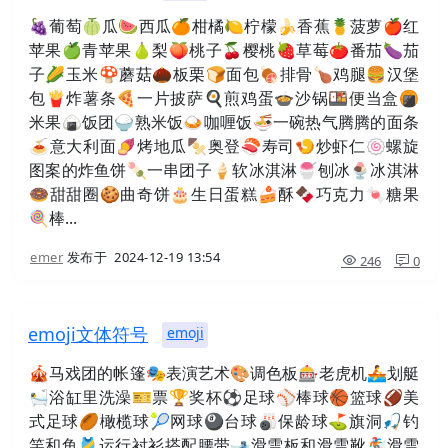
🍇葡萄🍈瓜🍉西瓜🍊柑橘🍋柠檬🍌香蕉🍍菠萝🍎红
苹果🍏青苹果🍐梨🍑桃子🍒樱桃🍓草莓🍅番茄🍆茄
子🌽玉米🍄蘑菇🌰板栗🍞面包🍖排骨🍗鸡腿🍔汉堡
包🍟炸薯条🍕一片披萨🍳煎鸡蛋🍲沙锅🍱便当盒🍘
米果🍙饭团🍚熟米饭🍛咖喱饭🍜一碗热气腾腾的面条
🍝意大利面🍠烤地瓜🍢奥登🍣寿司🍤炒虾仁🍥螺旋
图案的炸鱼饼🍡一串团子🍦软冰淇淋🍧刨冰🍨冰淇淋
🍩甜甜圈🍪曲奇饼🎂生日蛋糕🍰酥🍫巧克力🍬糖果
🍭棒...
emer
发布于
2024-12-19 13:54
246
0
emoji文体符号
emoji
🎪马戏团的帐篷🎭表演艺术🎨调色板🎰老虎机🚣划艇
🛀浴缸里洗澡🎫票🏆奖杯⚽足球⚾棒球🏀篮球🏈美
式足球🏉橄榄球🎾网球🎱台球🎳保龄球⛳旗洞🎣钓
竿和鱼🎽运行衬衫搭配腰带🎿滑雪板和滑雪靴🏂滑雪