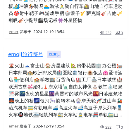
板🏄冲浪🏇骑马🏊游泳🚴骑自行车🚵山地自行车运动
员🎯射中靶子🎮游戏手柄🎲骰子🎷萨克斯🎸吉他🎺
喇叭🎻小提琴🎬场记板👾外星怪物
emer
发布于
2024-12-19 13:54
232
0
emoji旅行符号
emoji
🌋火山🗻富士山🏠房屋建筑🏡房带花园🏢办公楼🏣
日本邮局🏤欧洲邮政局🏥医院🏦银行🏨饭店🏩爱情酒
店🏪便利店🏫学校🏬百货商店🏭工厂🏯日本城堡🏰
欧洲古堡💒婚礼🗼东京塔🗽自由女神像⛪教堂⛲喷泉
🌁雾🌃夜晚的星星🌆黄昏时的城市风光🌇日落建筑物
🌉晚上的桥🌌银河🎠旋转木马🎡摩天轮🎢过山车🚂
蒸汽机车🚃有轨电车🚄高速火车🚅高速子弹头列车🚆
火车🚇地铁🚈轻轨列车🚉火车站🚊电车🚝单轨🚞山...
emer
发布于
2024-12-19 13:54
232
0