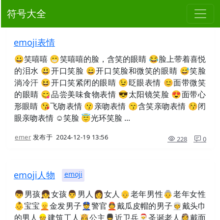
符号大全
emoji表情
😀笑嘻嘻 😁笑嘻嘻的脸，含笑的眼睛 😂脸上带着喜悦
的泪水 😃开口笑脸 😄开口笑脸和微笑的眼睛 😅笑脸
淌冷汗 😆开口笑紧闭的眼睛 😉眨眼表情 😊面带微笑
的眼睛 😋品尝美味食物表情 😎太阳镜笑脸 😍面带心
形眼睛 😘飞吻表情 😗亲吻表情 😙含笑亲吻表情 😚闭
眼亲吻表情 ☺笑脸 😇光环笑脸 ...
emer
发布于
2024-12-19 13:56
228
0
emoji人物
emoji
👦男孩👧女孩👨男人👩女人👴老年男性👵老年女性
👶宝宝👱金发男子👮警官👲戴瓜皮帽的男子👳戴头巾
的男人👷建筑工人👸公主💂近卫兵🎅圣诞老人👰戴面