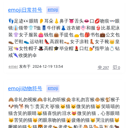
emoji日常符号
emoji
👣足迹👀眼睛👂耳朵👃鼻子👅舌头👄口💋吻痕👓眼
镜👔领带👕T恤👖牛仔裤👗连衣裙👘和服👙比基尼泳
装👚女子服装👛钱包👜手提包👝包🎒书包💼公文包
👞芒鞋👟运动鞋👠高跟鞋👡女子凉鞋👢女子靴👑皇
冠👒女性帽子🎩高帽🎓毕业帽💄口红💅指甲油💍钻
戒🌂收拢的伞
emer
发布于
2024-12-19 13:54
297
0
emoji动物符号
emoji
🙈非礼勿视猴🙉非礼勿听猴🙊非礼勿言猴🐵猴🐒猴子
🐶狗🐕狗🐩贵宾犬🐺狼🐱猫😺微笑的猫😸笑嘻嘻的
猫含笑的眼睛😹猫喜悦的泪水😻微笑的猫，心形眼睛
😼苦笑的猫😽闭眼亲吻的猫🙀疲倦的猫😿哭泣的猫😾
噘嘴的猫🐈猫🐯老虎🐅老虎🐆豹子🐴马🐎马🐮牛🐂