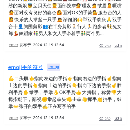
纱的新娘👼宝贝天使💆面部按摩💇理发🙍皱眉🙎噘嘴
🙅面对没有良好的姿态🙆面对OK的手势💁服务台的人
🙋快乐的人举起一只手🙇深鞠躬🙌举双手欢庆🙏双手
合十👤胸围剪影👥在半身剪影🚶行人🏃跑步者👯兔女
郎💃舞蹈家👫男人和女人手牵着手👬两个男...
emer
发布于
2024-12-19 13:54
259
0
emoji手的符号
emoji
💪二头肌👈指向左边的手指👉指向右边的手指☝指向
上边的手指👆指向上边的手指👇指向下边的手指✌胜
利手势✋举手，手掌👌OK手势👍大拇指，称赞👎大
拇指朝下，鄙视✊举起拳头👊击拳👋挥手👏拍手，鼓
掌👐张开的双手✍正在写字的手
emer
发布于
2024-12-19 13:54
282
0